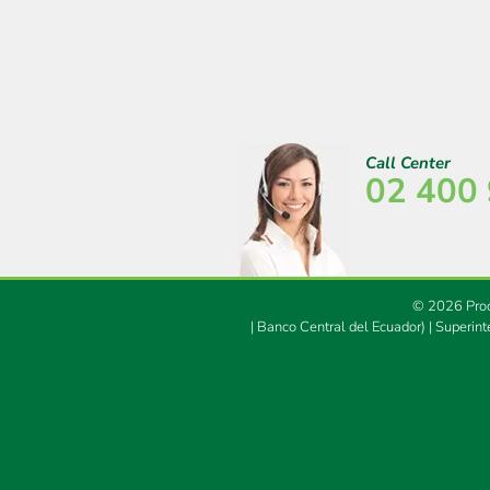
Call Center
02 400
© 2026 Prod
|
Banco Central del Ecuador)
|
Superint