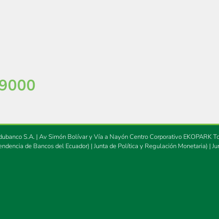
 9000
ubanco S.A. | Av Simón Bolívar y Vía a Nayón Centro Corporativo EKOPARK Torr
endencia de Bancos del Ecuador)
|
Junta de Política y Regulación Monetaria)
|
Ju