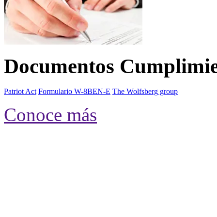
Documentos Cumplimie
Patriot Act
Formulario W-8BEN-E
The Wolfsberg group
Conoce más