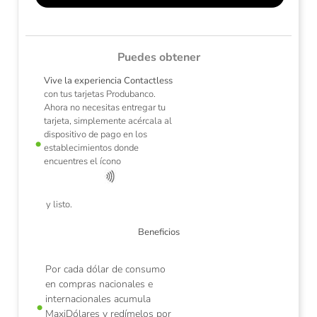
Puedes obtener
Vive la experiencia Contactless
con tus tarjetas Produbanco.
Ahora no necesitas entregar tu
tarjeta, simplemente acércala al
dispositivo de pago en los
establecimientos donde
e
encuentres el ícono
de
p
y listo.
Beneficios
Por cada dólar de consumo
en compras nacionales e
internacionales acumula
MaxiDólares y redímelos por