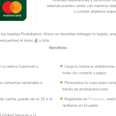
además puedes contar con n
uestras tar
a cumplir objetivos espec
 tus tarjetas Produbanco. Ahora no necesitas entregar tu tarjeta, si
 encuentres el ícono
y listo.
Beneficios
n la cadena
Supermaxi y
Carga tu tarjeta en plataformas d
todas tus compras y pagos.
tus consumos nacionales e
Personaliza tu cupo para compr
través de produbanco.com
de cuenta, puede ser el 15 o el
Regístrate en
Produbox,
reali
recíbelas en Ecuador
d Global Services y la