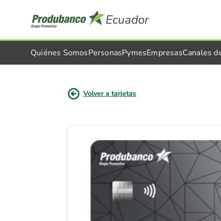
Ecuador
Quiénes Somos
Personas
Pymes
Empresas
Canales d
Volver a tarjetas