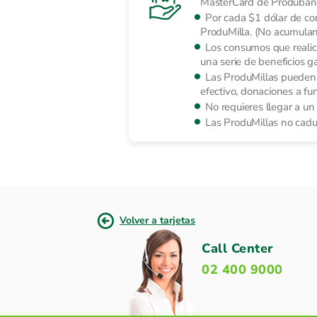
MasterCard de Produban
Por cada $1 dólar de c
ProduMilla. (No acumulan 
Los consumos que realice
una serie de beneficios g
Las ProduMillas pueden s
efectivo, donaciones a fu
No requieres llegar a u
Las ProduMillas no caduc
Volver a tarjetas
Call Center
02 400 9000