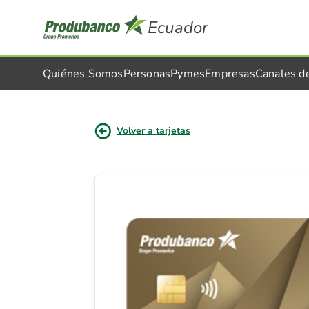
Ecuador
Quiénes Somos
Personas
Pymes
Empresas
Canales d
Volver a tarjetas