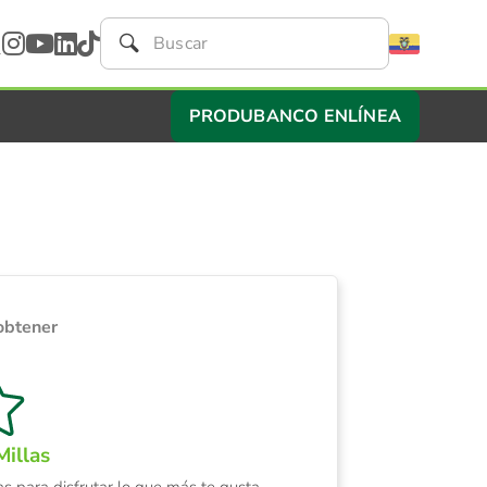
PRODUBANCO ENLÍNEA
obtener
illas
 para disfrutar lo que más te gusta.