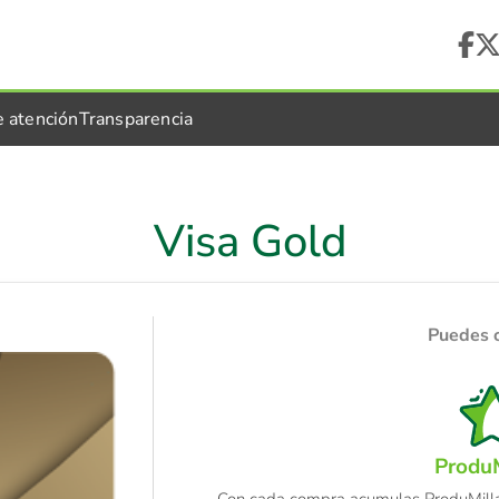
e atención
Transparencia
Visa Gold
Puedes 
ProduM
Con cada compra acumulas ProduMillas