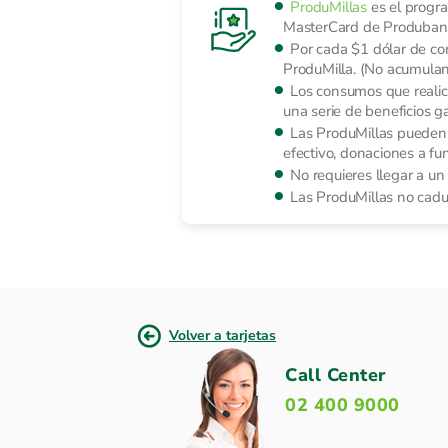
ProduMillas
es el progra
MasterCard de Produban
Por cada $1 dólar de c
ProduMilla. (No acumulan 
Los consumos que realice
una serie de beneficios g
Las ProduMillas pueden s
efectivo, donaciones a fu
No requieres llegar a u
Las ProduMillas no caduc
Volver a tarjetas
Call Center
02 400 9000