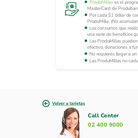
ProduMillas
es el progra
MasterCard de Produban
Por cada $1 dólar de c
ProduMilla. (No acumulan 
Los consumos que realice
una serie de beneficios g
Las ProduMillas pueden s
efectivo, donaciones a fu
No requieres llegar a u
Las ProduMillas no caduc
Volver a tarjetas
Call Center
02 400 9000