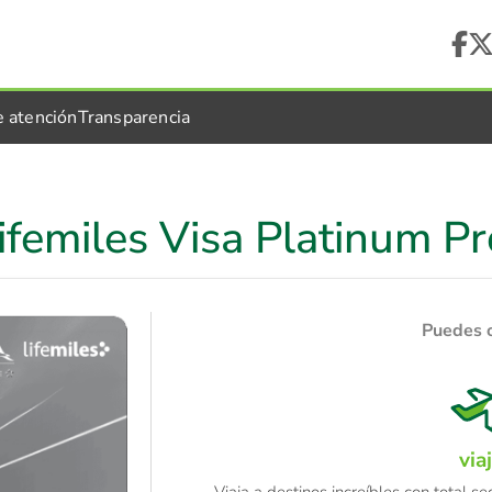
e atención
Transparencia
ifemiles Visa Platinum 
Puedes 
via
Viaja a destinos increíbles con total s