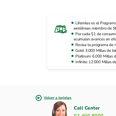
Lifemiles es el Program
aerolíneas miembro de St
Por cada $1 de consumo re
acumulan avances en efect
Revisa tu programa de 
Gold: 3.000 Millas de b
Platinum: 6.000 Millas 
Infinite: 12.000 Millas 
Volver a tarjetas
Call Center
02 400 9000