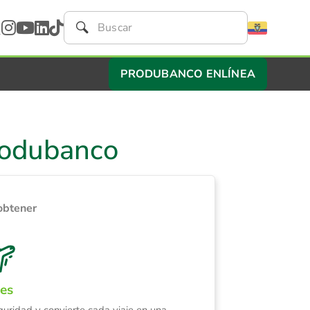
PRODUBANCO ENLÍNEA
Produbanco
obtener
jes
eguridad y convierte cada viaje en una