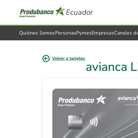
Ecuador
Quiénes Somos
Personas
Pymes
Empresas
Canales d
Volver a tarjetas
avianca L