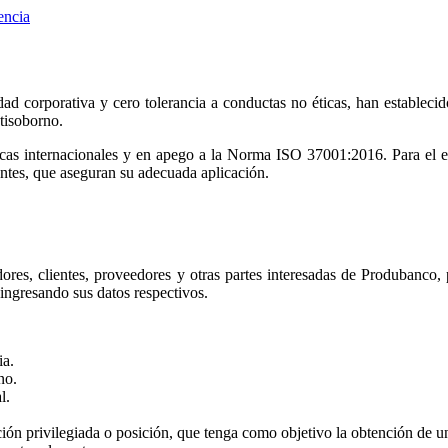
encia
idad corporativa y cero tolerancia a conductas no éticas, han estable
ntisoborno.
icas internacionales y en apego a la Norma ISO 37001:2016. Para el ef
tes, que aseguran su adecuada aplicación.
ores, clientes, proveedores y otras partes interesadas de Produbanco
ingresando sus datos respectivos.
ia.
no.
l.
n privilegiada o posición, que tenga como objetivo la obtención de un