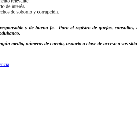
mento relevante.
to de interés.
echos de soborno y corrupción.
esponsable y de buena fe. Para el registro de quejas, consultas, a
rodubanco.
ún medio, números de cuenta, usuario o clave de acceso a sus sitios
encia