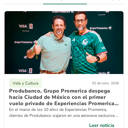
Vida y Cultura
02 de Julio, 2026
Produbanco, Grupo Promerica despega
hacia Ciudad de México con el primer
vuelo privado de Experiencias Promerica
para vivir la Copa Mundial de la FIFA
En el marco de los 10 años de Experiencias Promerica,
2026™, gracias a Visa.
clientes de Produbanco viajaron en una aeronave exclusiva a
la capital mexicana para disfrutar una experiencia que
Leer noticia
combina fútbol, cultura y banca cercana.