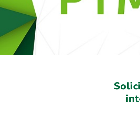
Solic
in