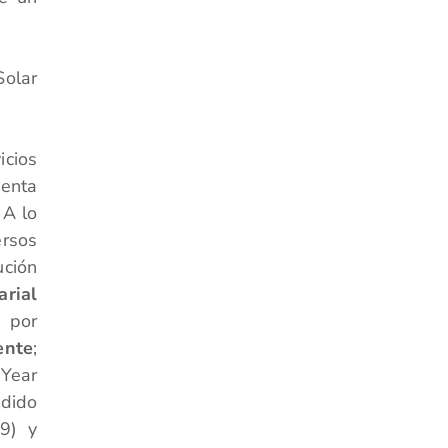
Solar
icios
uenta
 A lo
rsos
ución
rial
s por
ente
;
 Year
edido
19) y