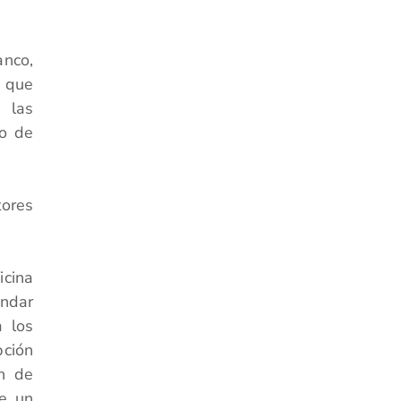
anco,
s que
e las
ño de
tores
icina
indar
a los
pción
ón de
de un