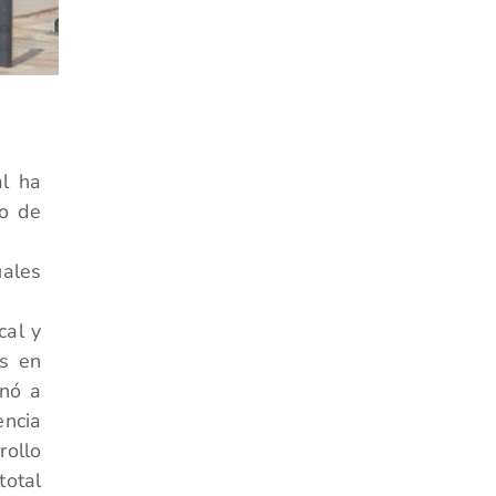
al ha
lo de
uales
cal y
s en
inó a
encia
rollo
total