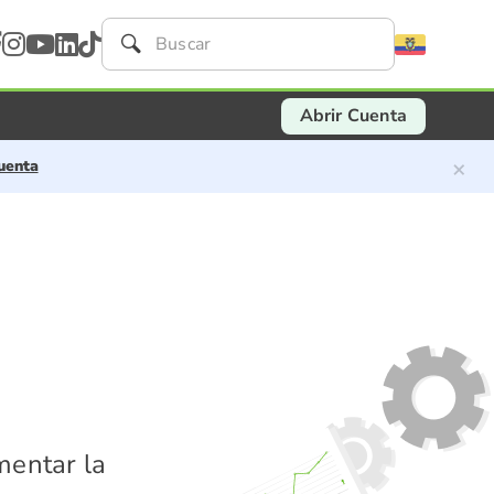
Abrir Cuenta
×
uenta
mentar la