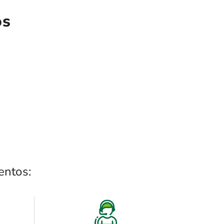
os
entos: