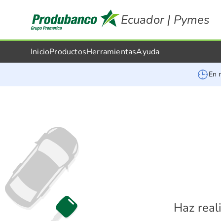
Ecuador | Pymes
Inicio
Productos
Herramientas
Ayuda
En 
Haz real