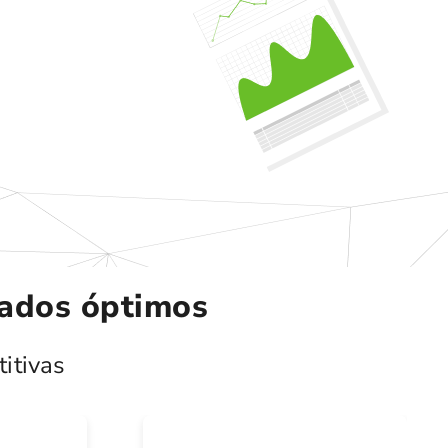
ltados óptimos
itivas