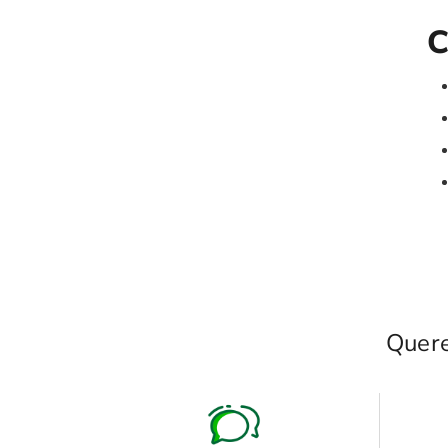
C
Quere