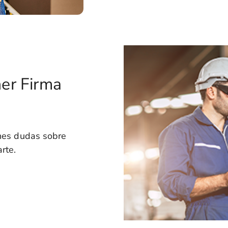
ner Firma
enes dudas sobre
rte.