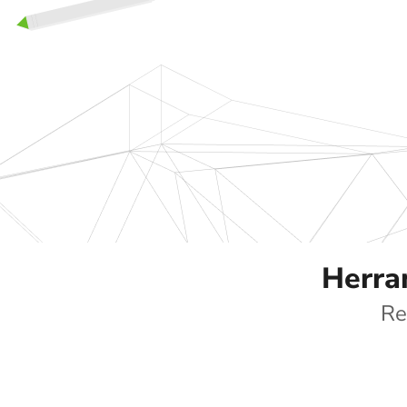
Herram
Re