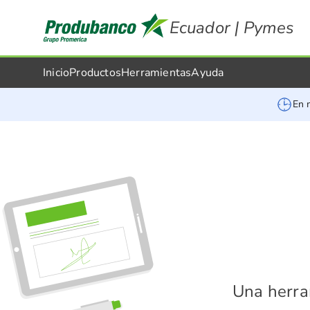
Ecuador | Pymes
Inicio
Productos
Herramientas
Ayuda
En 
Una herram