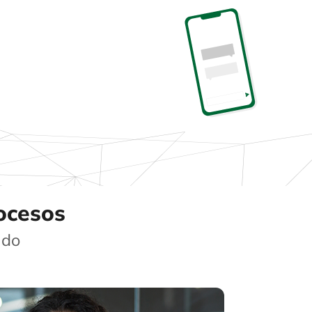
rocesos
ado