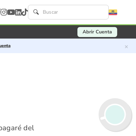
Abrir Cuenta
×
uenta
pagaré del