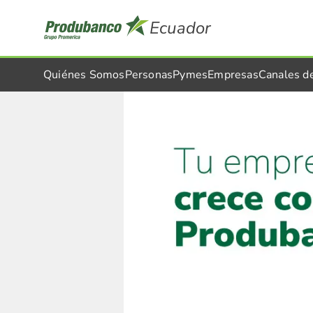
Ecuador
Quiénes Somos
Personas
Pymes
Empresas
Canales d
Mi Nómina Empresas