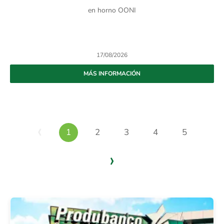
en horno OONI
17/08/2026
MÁS INFORMACIÓN
Previous
‹
1
2
3
4
5
Next
›