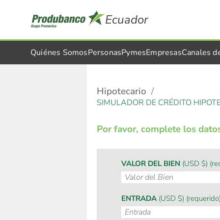
Ecuador
Quiénes Somos
Personas
Pymes
Empresas
Canales d
Hipotecario
SIMULADOR DE CRÉDITO HIPOT
Por favor, complete los datos 
VALOR DEL BIEN
(USD $) (re
ENTRADA
(USD $) (requerido