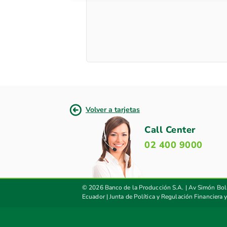
Volver a tarjetas
Call Center
02 400 9000
© 2026 Banco de la Producción S.A. | Av Simón Bol
Ecuador
|
Junta de Política y Regulación Financiera 