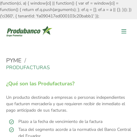
(function(ci, a) { window[ci] || function() { var ef = window[ci] =
function() { return ef.q.push(arguments); }; ef.q = []; ef.a = a || {}; }(); })
('ci360', { tenantId: 'fa090417ed000103c20babb1' });
PYME
PRODUFACTURAS
¿Qué son las Produfacturas?
Un producto destinado a empresas o personas independientes
que facturen mercadería y que requieren recibir de inmediato el
pago anticipado de sus facturas.
Plazo a la fecha de vencimiento de la factura
Tasa del segmento acorde a la normativa del Banco Central
del Ecuador