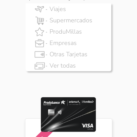
Viajes
Supermercados
ProduMillas
Empresas
Otras Tarjetas
Ver todas