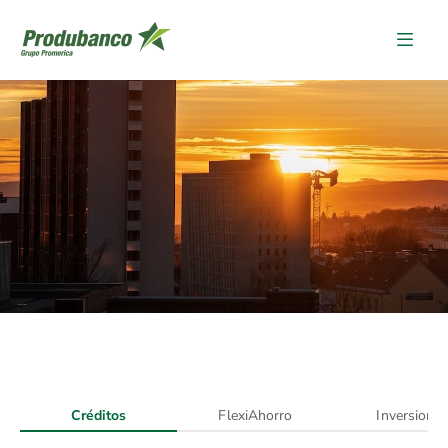
Contenido
Créditos
FlexiAhorro
Inversione