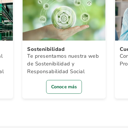
Sostenibilidad
Cu
al
Te presentamos nuestra web
Con
de
Sostenibilidad y
Pr
al
Responsabilidad Social
Conoce más