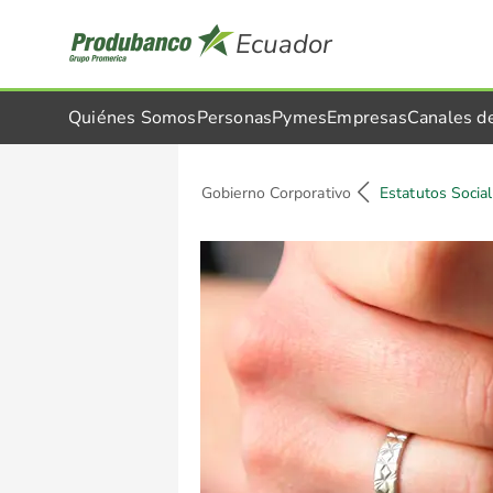
Ecuador
Quiénes Somos
Personas
Pymes
Empresas
Canales d
Estatutos Sociales
Gobierno Corporativo
Estatutos Socia