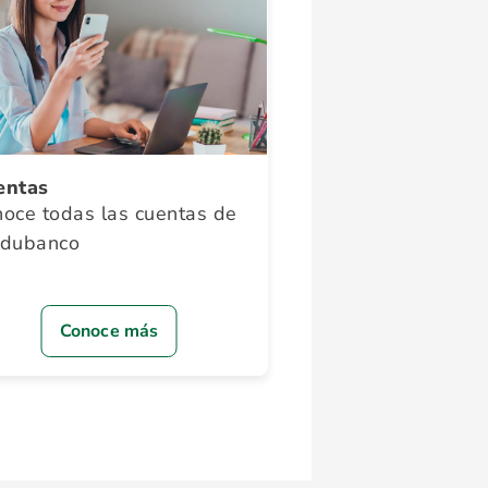
entas
oce todas las cuentas de
odubanco
Conoce más